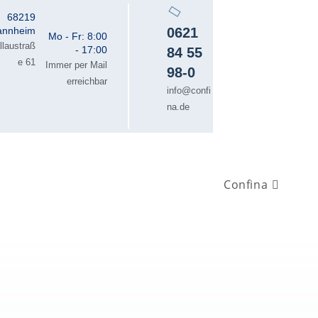
68219
nnheim
0621
Mo - Fr: 8:00
llaustraß
- 17:00
84 55
e 61
Immer per Mail
98-0
erreichbar
info@confi
na.de
Confina